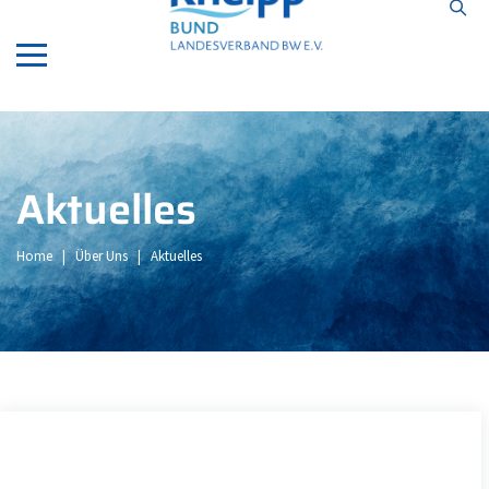
ApotheekEindhoven.com
Aktuelles
Home
|
Über Uns
|
Aktuelles