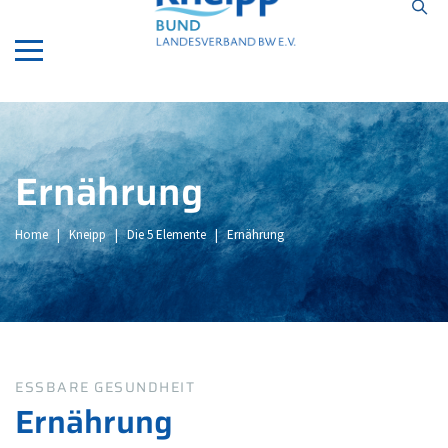
ApotheekEindhoven.com
Ernährung
Home
|
Kneipp
|
Die 5 Elemente
|
Ernährung
ESSBARE GESUNDHEIT
Ernährung