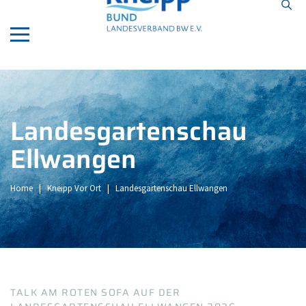
ApotheekEindhoven.com
Landesgartenschau
Ellwangen
Home
|
Kneipp Vor Ort
|
Landesgartenschau Ellwangen
TALK AM ROTEN SOFA AUF DER